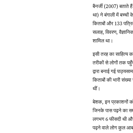
बैनर्जी (2007) बताते हैं कि जब भारत के राष्ट्रीय पुस्तकालय (ब्रिटिश शासन के दौरान जिसे इम्पीरियल लाइब्रेरी कहा जाता
था) ने बंगाली में बच्च
किताबों और 133 पत्रिक
सलाह, विवरण, वैज्ञानि
शामिल था।
इसी तरह का साहित्य कई अन्य भारतीय भाषाओं में भी सामने आने लगा। (देखें, चन्द्रा, 2007; निझवान, 2004)। इन्हें भी उन्हीं
तरीकों से लोगों तक पह
द्वारा बनाई गई पाठ्यसा
किताबों की भारी संख्य
थीं।
बेशक, इन प्रकाशनों को ऐसे बच्चों को ध्यान में रखकर तैयार किया गया जो पढ़ सकते थे, जिनके पास किताबें उपलब्ध थीं, और
जिनके पास पढ़ने का स
लगभग 6 फीसदी थी और
पढ़ने वाले लोग कुल आब