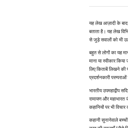
यह लेख आज़ादी के बाद के दौर पर खास तौर पर ध्यान केन्द्रित करते हुए भारत में बाल साहित्य के बदलते हुए स्वरूप का इतिहास
बताता है। यह लेख विभि
से जुड़े सवालों को भी उ
बहुत से लोगों का यह मानना है कि भारत में बाल साहित्य में आई तेज़ी हाल की घटना है। लेकिन वास्तव में जितना आम तौर पर
माना या स्वीकार किया ज
लिए किताबें लिखने की 
प्रदर्शनकारी परम्पराओं
भारतीय उपमहाद्वीप सदियों से कहानियों का भण्डार रहा है। कथासरित्सागर, पंचतंत्र, जातक कथाएँ इसके उदाहरण हैं। हमें
रामायण और महाभारत जैसे
कहानियों पर भी विचार
कहानी सुनानेवाले बच्चों और बड़ों के बीच कोई फर्क नहीं करते थे। उनकी कहानियाँ सभी के लिए होती थीं। सिर्फ कुछ खास