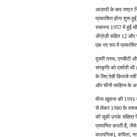
आज़ादी के बाद राष्ट्र-निर्माण एक अहम विषय के तौर पर उभरा। चन्दामामा जैसी पत्रिका (जो 1947 में तमिल और तेलुगु में
प्रकाशित होना शुरू हुई)
स्थापना 1957 में हुई 
अँग्रेज़ी सहित 12 और 
एक नए रूप में प्रकाश
दूसरी तरफ, एनबीटी और सीबीटी ने पाठकों के सामने और भी ज़्यादा समकालीन कहानियाँ पेश कीं जो भारत के लोकाचार और
संस्कृति को दर्शाती थ
के लिए ऐसी किताबें रच
और चीनी साहित्य के अन
मीना खुराना की 1991 में प्रकाशित किताब इंडियन सबकॉन्टीनेंट इन लिटरेचर फ़ॉर चिल्ड्रन एण्ड एडल्ट्स में आज़ादी के बाद
से लेकर 1980 के दशक क
की सूची उनके संक्षिप्त
प्रमाणित करती हैं, जै
काल्पनिक), कविता, न