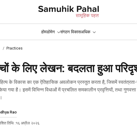
होम
डोमेन
संगठन विकास
अधिक
n
Practices
च्चों के लिए लेखन: बदलता हुआ परिदृश
प्रणालीगत सुधार
िक्षाशास्त्र
सीखने के स्थान
कोविद १ ९
किया गया है। इसमें विभिन्न विधाओं में प्रचलित समकालीन प्रवृत्तियों, तथा गुणवत्ता 
ै।
ndhya Rao
ाशित तिथि :
१६ अप्रैल २०२६