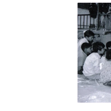
कोविद १ ९