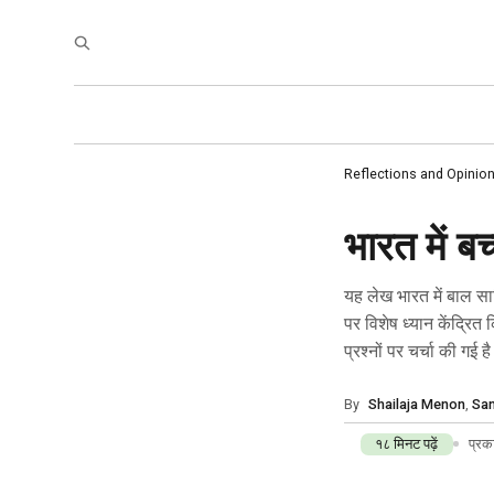
होम
डोमेन
Reflections and Opinio
विषय-वस्तु
संगठन विकास
शिक्षा
भारत में ब
स्कूल के विषय
अधिक
विषय-वस्तु
पाठ्यचर्या और श
अक्सर पूछे जाने वाले प्रश्न
स्कूल के विषय
यह लेख भारत में बाल साहित्य के विकास का एक ऐतिहासिक अवलोकन प्रस्तुत करता है, जिसमें स्वतंत्रता-प्राप्ति के बाद के काल
विशेष मुद्दे
पर विशेष ध्यान केंद्रित 
प्रणालीगत सुधार
प्रश्नों पर चर्चा की गई ह
पाठ्यचर्या और शिक्षाशास्त्र
By
Shailaja Menon
,
Sa
सीखने के स्थान
१८ मिनट पढ़ें
प्रक
विशेष मुद्दे