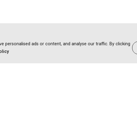
personalised ads or content, and analyse our traffic. By clicking
olicy
सरकार के साथ काम करना
हमारे लिए लिखें
अनुभवात्मक शिक्षा
पाठ्यचर्या और शिक्षाशास